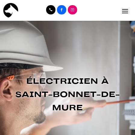



ÉLECTRICIEN À
SAINT-BONNET-DE-
MURE